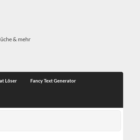
rüche & mehr
at Löser
Fancy Text Generator