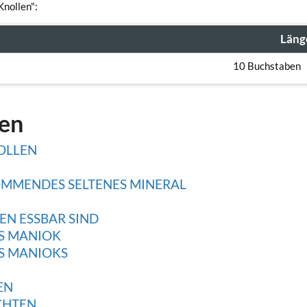
Knollen":
Läng
10 Buchstaben
gen
OLLEN
OMMENDES SELTENES MINERAL
N ESSBAR SIND
S MANIOK
S MANIOKS
EN
CHTEN