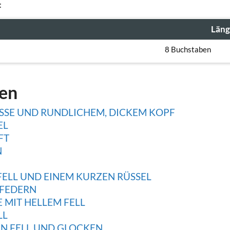
:
Läng
8 Buchstaben
gen
OSSE UND RUNDLICHEM, DICKEM KOPF
EL
FT
N
FELL UND EINEM KURZEN RÜSSEL
 FEDERN
 MIT HELLEM FELL
L
N FELL UND GLOCKEN