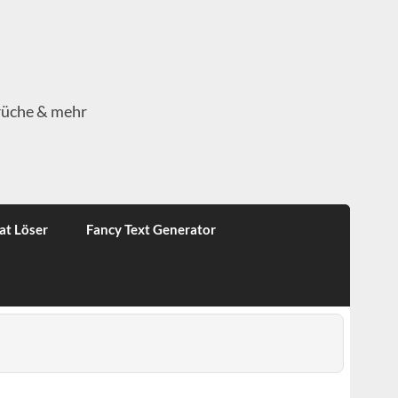
rüche & mehr
at Löser
Fancy Text Generator