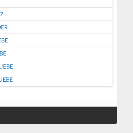
E
Z
ER
EBE
BE
UEBE
UEBE