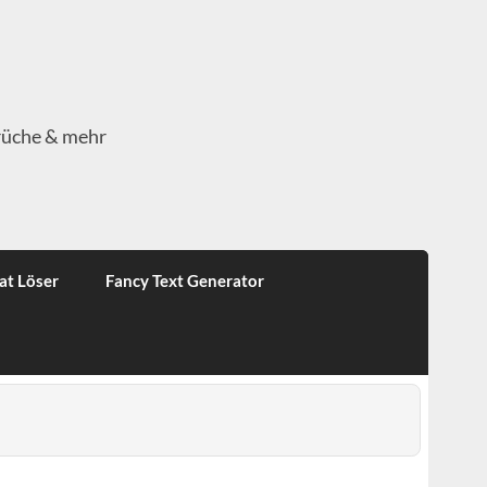
rüche & mehr
at Löser
Fancy Text Generator