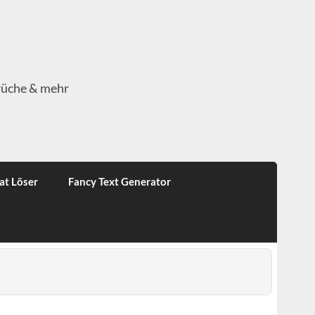
rüche & mehr
at Löser
Fancy Text Generator