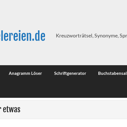
lereien.de
Kreuzworträtsel, Synonyme, Sp
Anagramm Löser
Schriftgenerator
Buchstabensal
r etwas