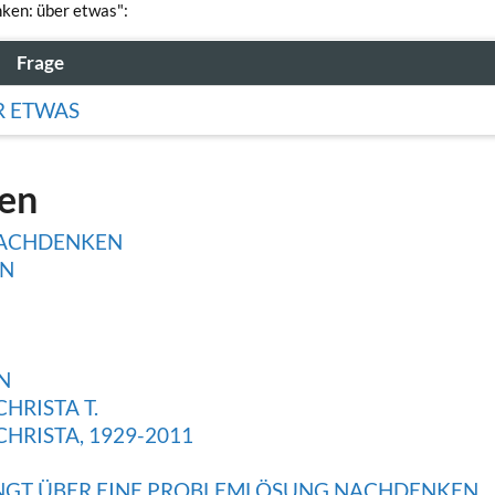
nken: über etwas":
Frage
R ETWAS
gen
NACHDENKEN
EN
N
HRISTA T.
RISTA, 1929-2011
GT ÜBER EINE PROBLEMLÖSUNG NACHDENKEN