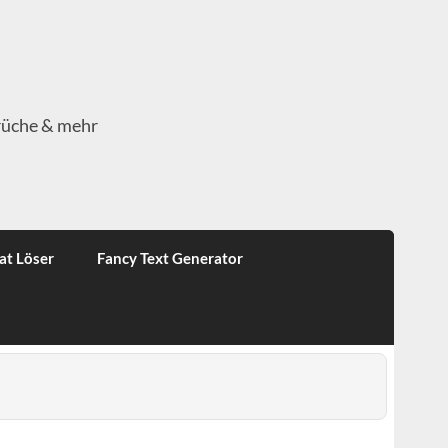
rüche & mehr
at Löser
Fancy Text Generator