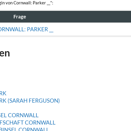
in von Cornwall: Parker __":
Frage
RNWALL: PARKER __
gen
RK
RK (SARAH FERGUSON)
NSEL CORNWALL
AFSCHAFT CORNWALL
BINSEL CORNWALL