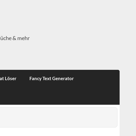
rüche & mehr
at Löser
Fancy Text Generator