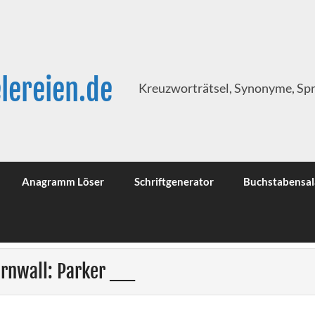
lereien.de
Kreuzworträtsel, Synonyme, Sp
Anagramm Löser
Schriftgenerator
Buchstabensal
ornwall: Parker __