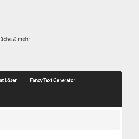
rüche & mehr
at Löser
Fancy Text Generator