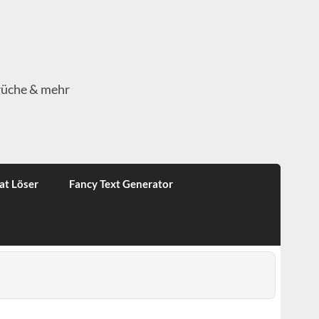
rüche & mehr
at Löser
Fancy Text Generator