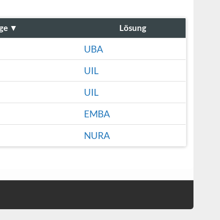
ge
▼
Lösung
UBA
UIL
UIL
EMBA
NURA