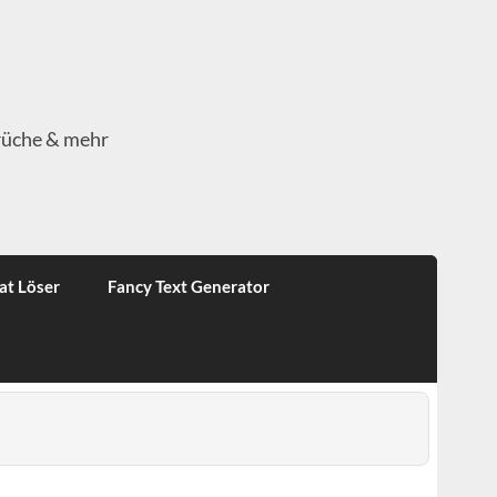
rüche & mehr
at Löser
Fancy Text Generator