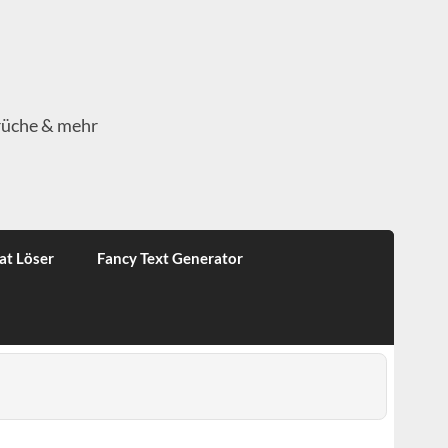
rüche & mehr
at Löser
Fancy Text Generator