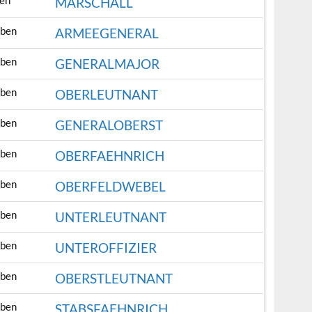
en
MARSCHALL
aben
ARMEEGENERAL
aben
GENERALMAJOR
aben
OBERLEUTNANT
aben
GENERALOBERST
aben
OBERFAEHNRICH
aben
OBERFELDWEBEL
aben
UNTERLEUTNANT
aben
UNTEROFFIZIER
aben
OBERSTLEUTNANT
aben
STABSFAEHNRICH