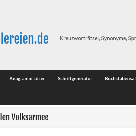
lereien.de
Kreuzworträtsel, Synonyme, Sp
Anagramm Löser
Schriftgenerator
Buchstabensal
alen Volksarmee