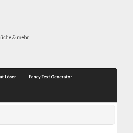
rüche & mehr
at Löser
Fancy Text Generator