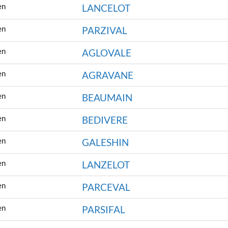
en
LANCELOT
en
PARZIVAL
en
AGLOVALE
en
AGRAVANE
en
BEAUMAIN
en
BEDIVERE
en
GALESHIN
en
LANZELOT
en
PARCEVAL
en
PARSIFAL