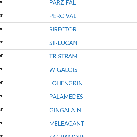
en
PARZIFAL
en
PERCIVAL
en
SIRECTOR
en
SIRLUCAN
en
TRISTRAM
en
WIGALOIS
en
LOHENGRIN
en
PALAMEDES
en
GINGALAIN
en
MELEAGANT
en
SAGRAMORE