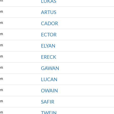
en
LUKAS
en
ARTUS
en
CADOR
en
ECTOR
en
ELYAN
en
ERECK
en
GAWAN
en
LUCAN
en
OWAIN
en
SAFIR
en
TWEIN