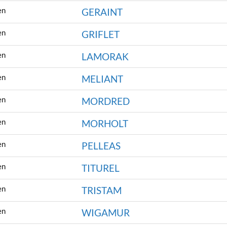
en
GERAINT
en
GRIFLET
en
LAMORAK
en
MELIANT
en
MORDRED
en
MORHOLT
en
PELLEAS
en
TITUREL
en
TRISTAM
en
WIGAMUR