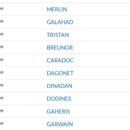
en
MERLIN
en
GALAHAD
en
TRISTAN
en
BREUNOR
en
CARADOC
en
DAGONET
en
DINADAN
en
DODINES
en
GAHERIS
en
GARWAIN