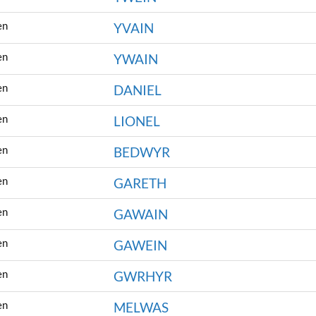
en
YVAIN
en
YWAIN
en
DANIEL
en
LIONEL
en
BEDWYR
en
GARETH
en
GAWAIN
en
GAWEIN
en
GWRHYR
en
MELWAS