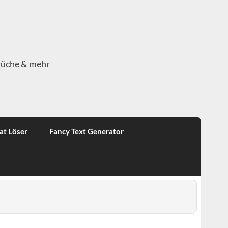
rüche & mehr
at Löser
Fancy Text Generator