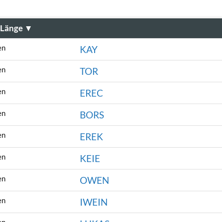
Länge
▼
en
KAY
en
TOR
en
EREC
en
BORS
en
EREK
en
KEIE
en
OWEN
en
IWEIN