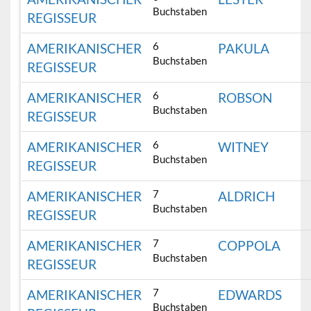
Buchstaben
REGISSEUR
6
AMERIKANISCHER
PAKULA
Buchstaben
REGISSEUR
6
AMERIKANISCHER
ROBSON
Buchstaben
REGISSEUR
6
AMERIKANISCHER
WITNEY
Buchstaben
REGISSEUR
7
AMERIKANISCHER
ALDRICH
Buchstaben
REGISSEUR
7
AMERIKANISCHER
COPPOLA
Buchstaben
REGISSEUR
7
AMERIKANISCHER
EDWARDS
Buchstaben