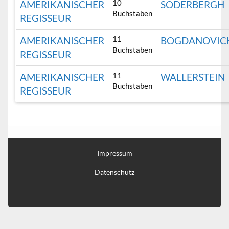
10
AMERIKANISCHER
SODERBERGH
Buchstaben
REGISSEUR
11
AMERIKANISCHER
BOGDANOVIC
Buchstaben
REGISSEUR
11
AMERIKANISCHER
WALLERSTEIN
Buchstaben
REGISSEUR
Impressum
Datenschutz