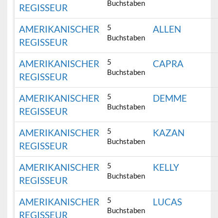
Buchstaben
REGISSEUR
5
AMERIKANISCHER
ALLEN
Buchstaben
REGISSEUR
5
AMERIKANISCHER
CAPRA
Buchstaben
REGISSEUR
5
AMERIKANISCHER
DEMME
Buchstaben
REGISSEUR
5
AMERIKANISCHER
KAZAN
Buchstaben
REGISSEUR
5
AMERIKANISCHER
KELLY
Buchstaben
REGISSEUR
5
AMERIKANISCHER
LUCAS
Buchstaben
REGISSEUR