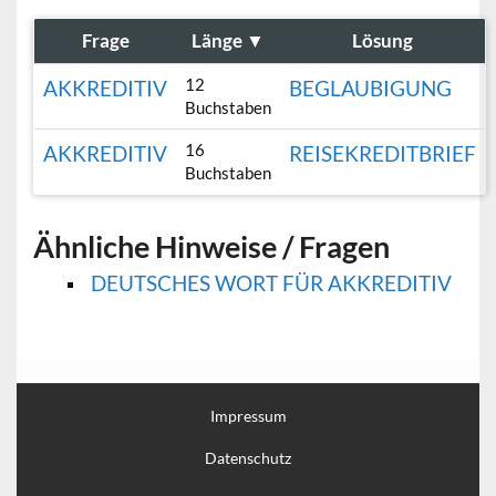
Frage
Länge
▼
Lösung
12
AKKREDITIV
BEGLAUBIGUNG
Buchstaben
16
AKKREDITIV
REISEKREDITBRIEF
Buchstaben
Ähnliche Hinweise / Fragen
DEUTSCHES WORT FÜR AKKREDITIV
Impressum
Datenschutz