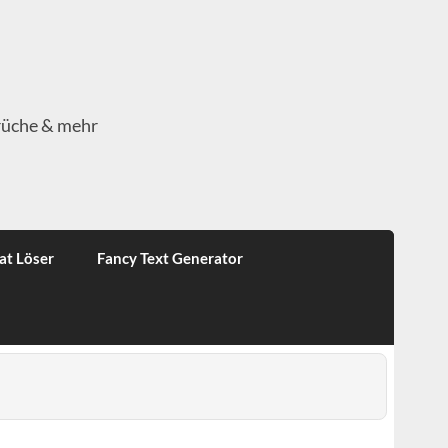
rüche & mehr
at Löser
Fancy Text Generator