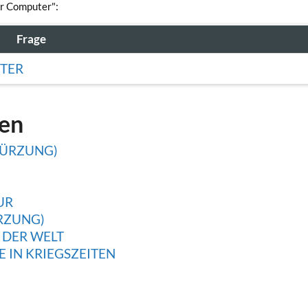
er Computer":
Frage
UTER
gen
KÜRZUNG)
UR
RZUNG)
 DER WELT
 IN KRIEGSZEITEN