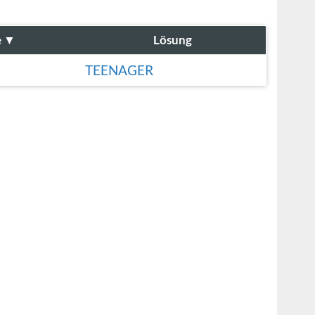
e
▼
Lösung
TEENAGER