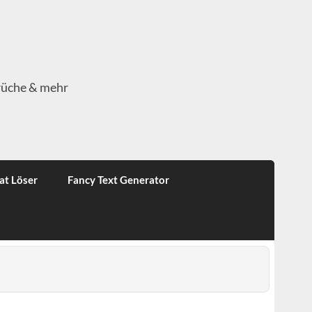
rüche & mehr
at Löser
Fancy Text Generator