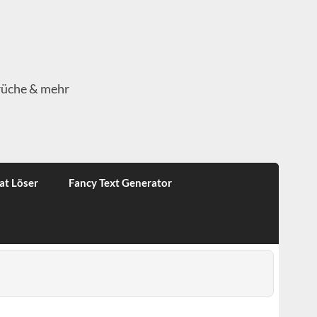
rüche & mehr
at Löser
Fancy Text Generator