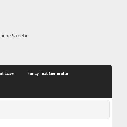
rüche & mehr
at Löser
Fancy Text Generator