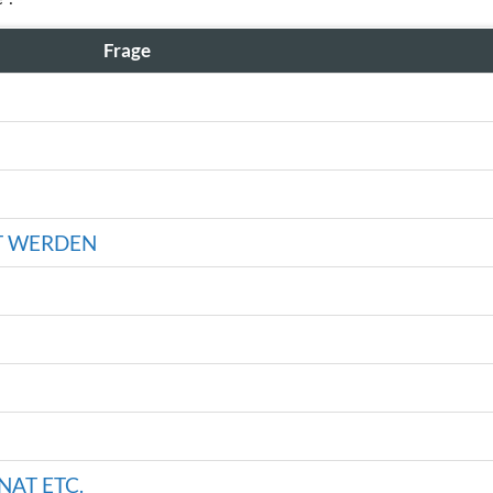
Frage
T WERDEN
NAT ETC.