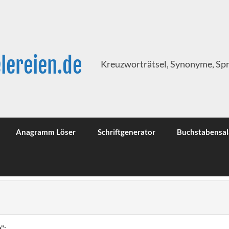
lereien.de
Kreuzworträtsel, Synonyme, Sp
Anagramm Löser
Schriftgenerator
Buchstabensal
":