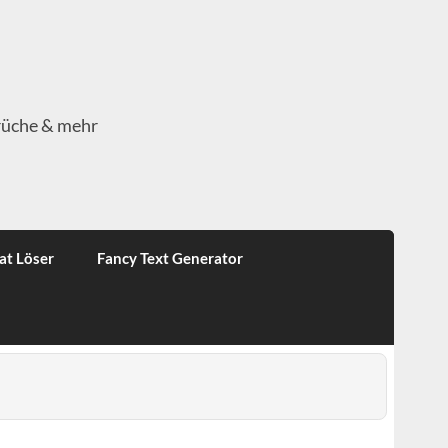
rüche & mehr
at Löser
Fancy Text Generator