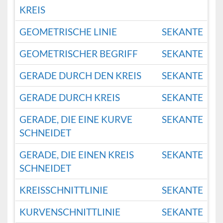
KREIS
GEOMETRISCHE LINIE
SEKANTE
GEOMETRISCHER BEGRIFF
SEKANTE
GERADE DURCH DEN KREIS
SEKANTE
GERADE DURCH KREIS
SEKANTE
GERADE, DIE EINE KURVE
SEKANTE
SCHNEIDET
GERADE, DIE EINEN KREIS
SEKANTE
SCHNEIDET
KREISSCHNITTLINIE
SEKANTE
KURVENSCHNITTLINIE
SEKANTE