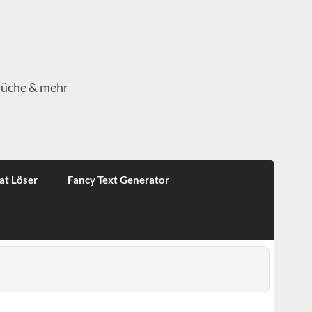
rüche & mehr
at Löser
Fancy Text Generator