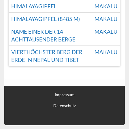
HIMALAYAGIPFEL
MAKALU
HIMALAYAGIPFEL (8485 M)
MAKALU
NAME EINER DER 14
MAKALU
ACHTTAUSENDER BERGE
VIERTHÖCHSTER BERG DER
MAKALU
ERDE IN NEPAL UND TIBET
Impressum
Datenschutz