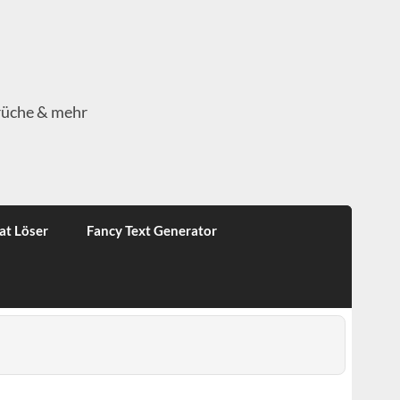
rüche & mehr
at Löser
Fancy Text Generator