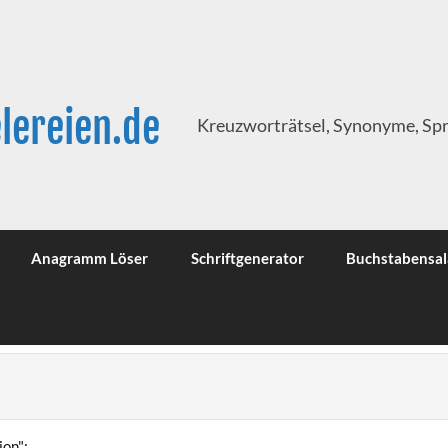
lereien.de
Kreuzworträtsel, Synonyme, Sp
Anagramm Löser
Schriftgenerator
Buchstabensal
on":