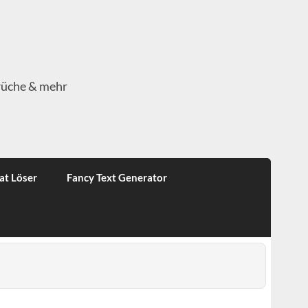
rüche & mehr
at Löser
Fancy Text Generator