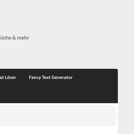
rüche & mehr
at Löser
Fancy Text Generator