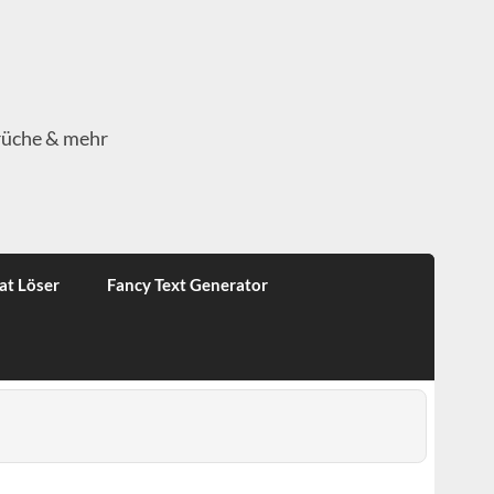
rüche & mehr
at Löser
Fancy Text Generator