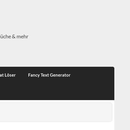
rüche & mehr
at Löser
Fancy Text Generator