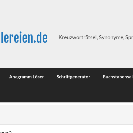
lereien.de
Kreuzworträtsel, Synonyme, Sp
Anagramm Löser
Schriftgenerator
Buchstabensal
horus":