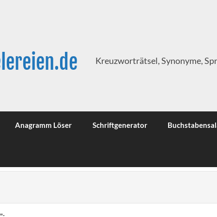
lereien.de
Kreuzworträtsel, Synonyme, Sp
Anagramm Löser
Schriftgenerator
Buchstabensal
":