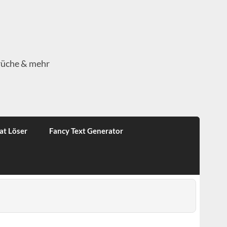
rüche & mehr
at Löser
Fancy Text Generator