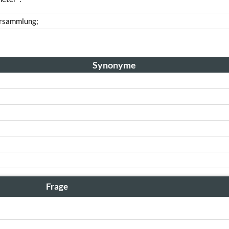
ersammlung;
Synonyme
Frage