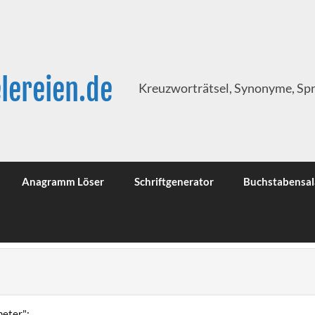
lereien.de
Kreuzworträtsel, Synonyme, Sp
Anagramm Löser
Schriftgenerator
Buchstabensal
neter":