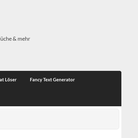
rüche & mehr
at Löser
Fancy Text Generator